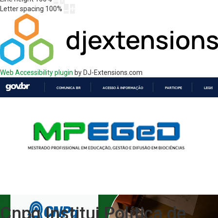
Letter spacing
100
%
Web Accessibility plugin
by DJ-Extensions.com
COMUNICA BR
ACESSO À INFORMAÇÃO
PARTICIPE
LEGISL
IR
PARA
O
CONTEÚDO
Cnpq Institui Política de