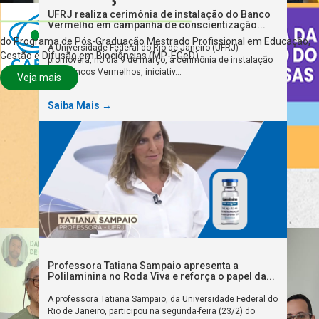
UFRJ realiza cerimônia de instalação do Banco
Vermelho em campanha de conscientização...
do Programa de Pós-Graduação Mestrado Profissional em Educação,
A Universidade Federal do Rio de Janeiro (UFRJ)
Gestão e Difusão em Biociências (MP-EGeD)
promoverá, no dia 9 de março, a cerimônia de instalação
dos Bancos Vermelhos, iniciativ...
Veja mais
Saiba Mais →
Professora Tatiana Sampaio apresenta a
Polilaminina no Roda Viva e reforça o papel da...
A professora Tatiana Sampaio, da Universidade Federal do
Rio de Janeiro, participou na segunda-feira (23/2) do